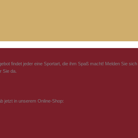
ebot findet jeder eine Sportart, die ihm Spaß macht! Melden Sie sich
r Sie da.
b jetzt in unserem Online-Shop: