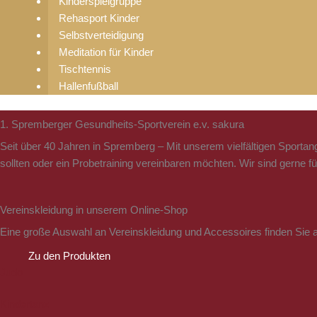
Kinderspielgruppe
Rehasport Kinder
Selbstverteidigung
Meditation für Kinder
Tischtennis
Hallenfußball
1. Spremberger Gesundheits-Sportverein e.v. sakura
Seit über 40 Jahren in Spremberg – Mit unserem vielfältigen Sportang
sollten oder ein Probetraining vereinbaren möchten. Wir sind gerne fü
Vereinskleidung in unserem Online-Shop
Eine große Auswahl an Vereinskleidung und Accessoires finden Sie a
Zu den Produkten
Judo
Kindertanz