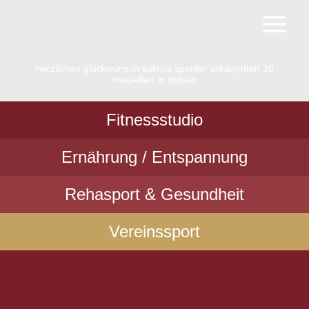
Zum
Inhalt
springen
herzlichen glückwunsch sakura sportler erkämpften 10
medaillen in döbeln
Fitnessstudio
Ernährung / Entspannung
Rehasport & Gesundheit
Vereinssport