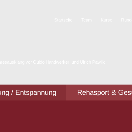
Startseite
Team
Kurse
Rund
ahresausklang vor Guido Handwerker und Ulrich Pawlik
ung / Entspannung
Rehasport & Ges