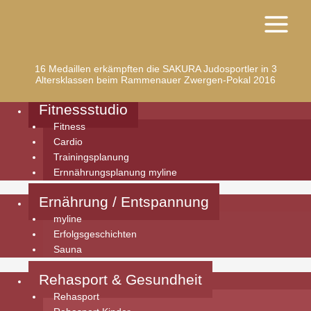
Zum
Main
Main
Main
Main
Inhalt
Menu
Menu
Menu
Menu
springen
16 Medaillen erkämpften die SAKURA Judosportler in 3
Altersklassen beim Rammenauer Zwergen-Pokal 2016
Fitnessstudio
Fitness
Cardio
Trainingsplanung
Ernnährungsplanung myline
Ernährung / Entspannung
myline
Erfolgsgeschichten
Sauna
Rehasport & Gesundheit
Rehasport