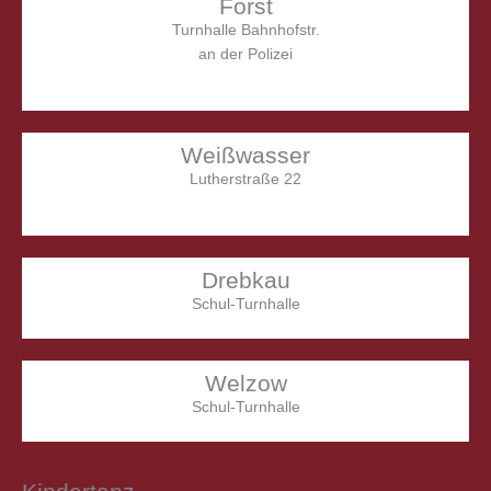
Forst
Turnhalle Bahnhofstr.
an der Polizei
Dienstag
17.00 – 18.30 Uhr
Freitag
17.00 – 18.30 Uhr
Weißwasser
Lutherstraße 22
Dienstag
16.30 – 18.00 Uhr
Donnerstag
16.30 – 18.00 Uhr
Drebkau
Schul-Turnhalle
Freitag
15.00 – 16.00 Uhr
Welzow
Schul-Turnhalle
Mittwoch
14.30 – 15.30 Uhr