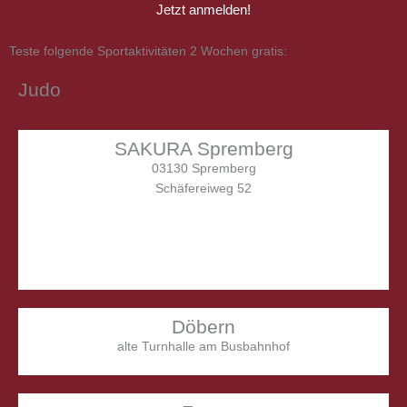
Jetzt anmelden!
Teste folgende Sportaktivitäten 2 Wochen gratis:
Judo
SAKURA Spremberg
03130 Spremberg
Schäfereiweg 52
Dienstag
16.00 – 17.00 Uhr
(Vorschulalter)
Mittwoch
17.00 – 18.30 Uhr
Freitag
15.30 – 17.00 Uhr
(für Anfänger)
Döbern
alte Turnhalle am Busbahnhof
Montag
15.45 – 17.15 Uhr