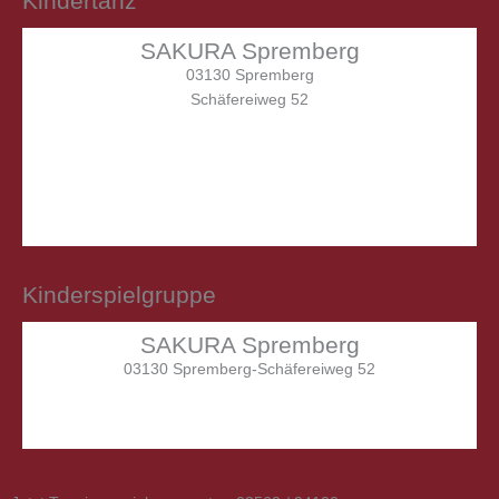
Kindertanz
SAKURA Spremberg
03130 Spremberg
Schäfereiweg 52
Mittwoch
15.15 – 16.00 Uhr
(3 - 6 Jahren)
Mittwoch
16.00 – 17.00 Uhr
(ab 7 Jahren)
Kinderspielgruppe
SAKURA Spremberg
03130 Spremberg-Schäfereiweg 52
Dienstag
17.00 – 17.45 Uhr
(ab 3 Jahren)